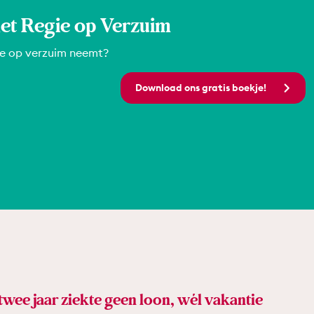
et Regie op Verzuim
ie op verzuim neemt?
Download ons gratis boekje!
twee jaar ziekte geen loon, wél vakantie