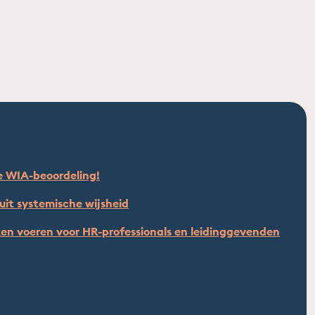
e WIA-beoordeling!
it systemische wijsheid
en voeren voor HR-professionals en leidinggevenden