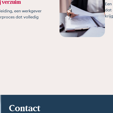
j verzuim
Een 
dat 
eiding, een werkgever
krij
rproces dat volledig
Contact