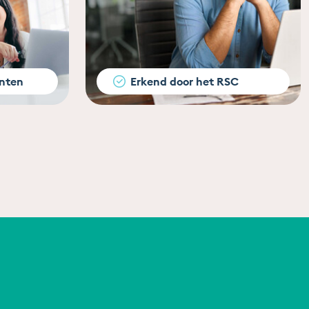
nten
Erkend door het RSC