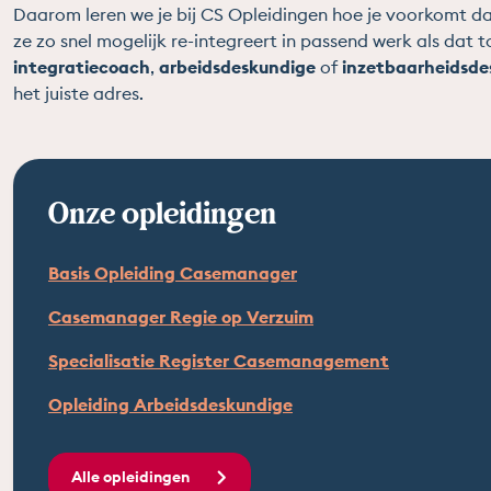
Daarom leren we je bij CS Opleidingen hoe je voorkomt dat 
ze zo snel mogelijk re-integreert in passend werk als dat t
integratiecoach
,
arbeidsdeskundige
of
inzetbaarheidsde
het juiste adres.
Onze opleidingen
Basis Opleiding Casemanager
Casemanager Regie op Verzuim
Specialisatie Register Casemanagement
Opleiding Arbeidsdeskundige
Alle opleidingen