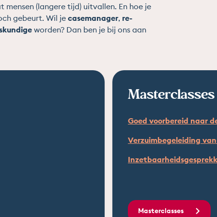
mensen (langere tijd) uitvallen. En hoe je
och gebeurt. Wil je
casemanager
,
re-
skundige
worden? Dan ben je bij ons aan
Masterclasses
Goed voorbereid naar d
Verzuimbegeleiding vanu
Inzetbaarheidsgesprekk
Masterclasses