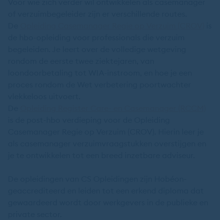
Voor wie zich verder wil ontwikkelen als casemanager
of verzuimbegeleider zijn er verschillende routes.
De
Opleiding Casemanager Regie op Verzuim (CROV)
is
de hbo-opleiding voor professionals die verzuim
begeleiden. Je leert over de volledige wetgeving
rondom de eerste twee ziektejaren, van
loondoorbetaling tot WIA-instroom, en hoe je een
proces rondom de Wet verbetering poortwachter
vlekkeloos uitvoert.
De
Opleiding Register Care- en Casemanager (RCCM)
is de post-hbo verdieping voor de Opleiding
Casemanager Regie op Verzuim (CROV). Hierin leer je
als casemanager verzuimvraagstukken overstijgen en
je te ontwikkelen tot een breed inzetbare adviseur.
De opleidingen van CS Opleidingen zijn Hobéon-
geaccrediteerd en leiden tot een erkend diploma dat
gewaardeerd wordt door werkgevers in de publieke en
private sector.