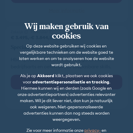
Meer informatie
Wij maken gebruik van
cookies
Zakelijk
Particulier
€ 3.495,-
€ 3.844,50
Specialisatie Casemanager Taakdelegatie
Op deze website gebruiken wij cookies en
vergelijkbare technieken om de website goed te
laten werken en om te analyseren hoe de website
Hbo-specialisatie: leer taakdelegatie met de
wordt gebruikt.
bedrijfsarts en oefen direct toepasbare skills.
Als je op
Akkoord
klikt, plaatsen we ook cookies
voor
advertentiepersonalisatie en tracking
.
Bekijk data en locaties
Hiermee kunnen wij en derden (zoals Google en
onze advertentiepartners) advertenties relevanter
Meer informatie
maken. Wil je dit liever niet, dan kun je natuurlijk
ook weigeren. Niet-gepersonaliseerde
advertenties kunnen dan nog steeds worden
weergegeven.
Zie voor meer informatie onze
privacy-
en