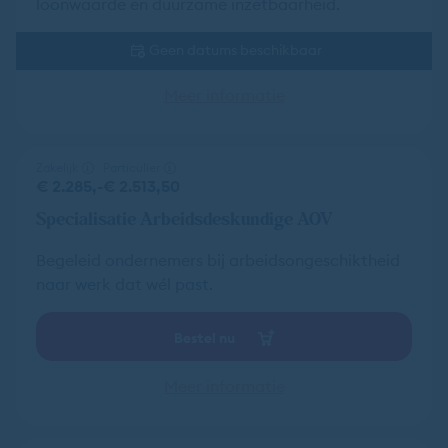
loonwaarde en duurzame inzetbaarheid.
Geen datums beschikbaar
Meer informatie
Zakelijk
Particulier
€ 2.285,-
€ 2.513,50
Specialisatie Arbeidsdeskundige AOV
Begeleid ondernemers bij arbeidsongeschiktheid
naar werk dat wél past.
Bestel nu
Meer informatie