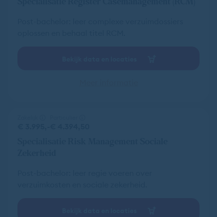
Specialisatie Register Casemanagement (RCM)
Post-bachelor: leer complexe verzuimdossiers
oplossen en behaal titel RCM.
Bekijk data en locaties
Meer informatie
Zakelijk
Particulier
€ 3.995,-
€ 4.394,50
Specialisatie Risk Management Sociale
Zekerheid
Post-bachelor: leer regie voeren over
verzuimkosten en sociale zekerheid.
Bekijk data en locaties