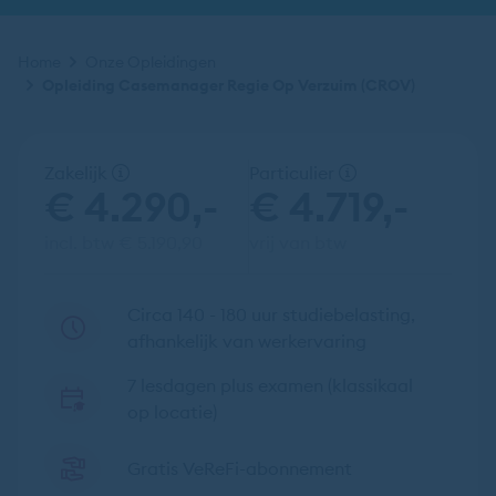
Kruimelpad
Home
Onze Opleidingen
Opleiding Casemanager Regie Op Verzuim (CROV)
Zakelijk
Particulier
€ 4.290,-
€ 4.719,-
incl. btw € 5.190,90
vrij van btw
Circa 140 - 180 uur studiebelasting,
afhankelijk van werkervaring
7 lesdagen plus examen (klassikaal
op locatie)
Gratis VeReFi-abonnement