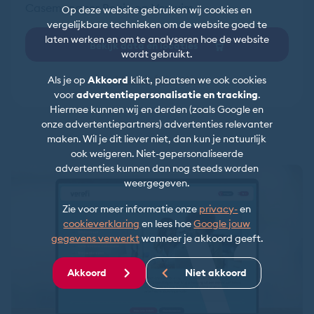
Casemanager Regie op Verzuim.
Op deze website gebruiken wij cookies en
vergelijkbare technieken om de website goed te
laten werken en om te analyseren hoe de website
Bekijk data en locaties
wordt gebruikt.
Meer informatie
Als je op
Akkoord
klikt, plaatsen we ook cookies
voor
advertentiepersonalisatie en tracking
.
Hiermee kunnen wij en derden (zoals Google en
onze advertentiepartners) advertenties relevanter
maken. Wil je dit liever niet, dan kun je natuurlijk
ook weigeren. Niet-gepersonaliseerde
advertenties kunnen dan nog steeds worden
weergegeven.
Zie voor meer informatie onze
privacy-
en
cookieverklaring
en lees hoe
Google jouw
gegevens verwerkt
wanneer je akkoord geeft.
Akkoord
Niet akkoord