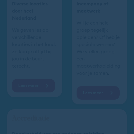
Diverse locaties
Incompany of
door heel
maatwerk
Nederland
Wil je een hele
We geven les op
groep tegelijk
verschillende
opleiden? Of heb je
locaties in het land.
speciale wensen?
Zo kun je altijd bij
We stellen graag
jou in de buurt
een
terecht.
maatwerkopleiding
voor je samen.
Lees meer
Lees meer
Accreditatie
De zekerheid van een gedegen opleiding