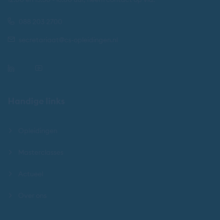
088 203 2700
secretariaat@cs-opleidingen.nl
Handige links
Opleidingen
Masterclasses
Actueel
Over ons