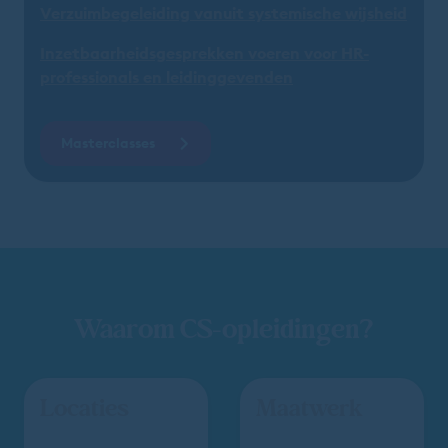
Verzuimbegeleiding vanuit systemische wijsheid
Inzetbaarheidsgesprekken voeren voor HR-
professionals en leidinggevenden
Masterclasses
Waarom CS-opleidingen?
Locaties
Maatwerk