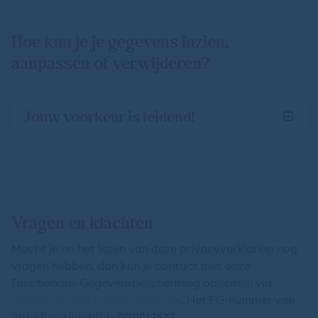
Hoe kun je je gegevens inzien,
aanpassen of verwijderen?
Jouw voorkeur is leidend!
Vragen en klachten
Mocht je na het lezen van deze privacyverklaring nog
vragen hebben, dan kun je contact met onze
Functionaris Gegevensbescherming opnemen via
legalprivacy@nl.certify360.com
. Het FG-nummer van
onze functionaris is
FG0017673
.