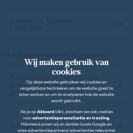
Gebruik van AI binnen
Certify360
Hoe lang bewaren we je gegevens?
Wij maken gebruik van
cookies
Bewaartermijnen van gegevens
Op deze website gebruiken wij cookies en
binnen de door ons geboden
vergelijkbare technieken om de website goed te
dienstverlening
laten werken en om te analyseren hoe de website
wordt gebruikt.
Als je op
Akkoord
klikt, plaatsen we ook cookies
voor
advertentiepersonalisatie en tracking
.
Hiermee kunnen wij en derden (zoals Google en
Termijnen
onze advertentiepartners) advertenties relevanter