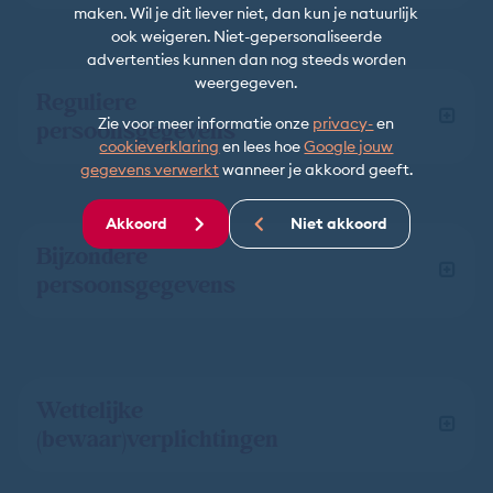
maken. Wil je dit liever niet, dan kun je natuurlijk
ook weigeren. Niet-gepersonaliseerde
advertenties kunnen dan nog steeds worden
weergegeven.
Reguliere
persoonsgegevens
Zie voor meer informatie onze
privacy-
en
cookieverklaring
en lees hoe
Google jouw
gegevens verwerkt
wanneer je akkoord geeft.
Akkoord
Niet akkoord
Bijzondere
persoonsgegevens
Wettelijke
(bewaar)verplichtingen