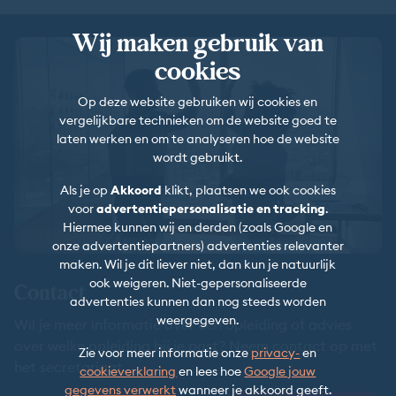
Wij maken gebruik van
cookies
Op deze website gebruiken wij cookies en
vergelijkbare technieken om de website goed te
laten werken en om te analyseren hoe de website
wordt gebruikt.
Als je op
Akkoord
klikt, plaatsen we ook cookies
voor
advertentiepersonalisatie en tracking
.
Hiermee kunnen wij en derden (zoals Google en
onze advertentiepartners) advertenties relevanter
maken. Wil je dit liever niet, dan kun je natuurlijk
ook weigeren. Niet-gepersonaliseerde
Contact
advertenties kunnen dan nog steeds worden
weergegeven.
Wil je meer informatie over een opleiding of advies
over welke opleiding bij je past? Neem contact op met
Zie voor meer informatie onze
privacy-
en
het secretariaat.
cookieverklaring
en lees hoe
Google jouw
gegevens verwerkt
wanneer je akkoord geeft.