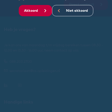
Direct contact
Akkoord
Niet akkoord
Heb je vragen?
Je kan ons van maandag t/m vrijdag bereiken tussen 08.30 -
12.00 en 13.30 - 16.00 uur, neem contact op via:
088 203 2700
secretariaat@cs-opleidingen.nl
Handige links