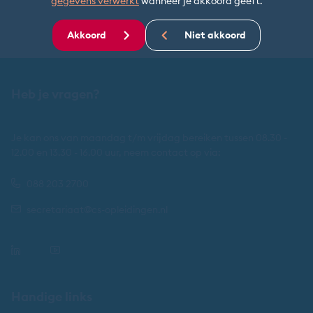
gegevens verwerkt
wanneer je akkoord geeft.
Akkoord
Niet akkoord
Heb je vragen?
Je kan ons van maandag t/m vrijdag bereiken tussen 08.30 -
12.00 en 13.30 - 16.00 uur, neem contact op via:
088 203 2700
secretariaat@cs-opleidingen.nl
Handige links